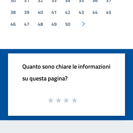
30
31
32
33
34
35
36
37
38
39
40
41
42
43
44
45
46
47
48
49
50
Pagina successiva
Quanto sono chiare le informazioni
su questa pagina?