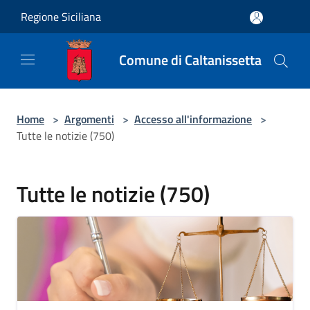
Salta al contenuto principale
Regione Siciliana
Comune di Caltanissetta
Home
>
Argomenti
>
Accesso all'informazione
>
Tutte le notizie (750)
Tutte le notizie (750)