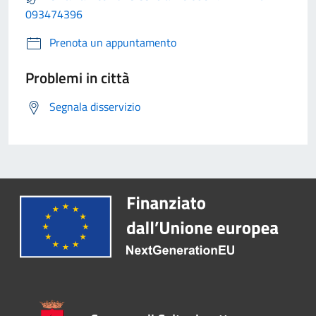
093474396
Prenota un appuntamento
Problemi in città
Segnala disservizio