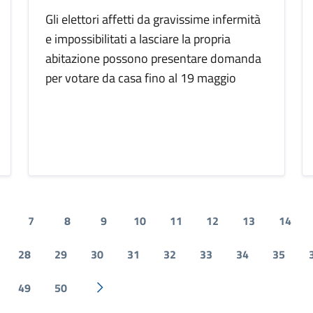
Gli elettori affetti da gravissime infermità
e impossibilitati a lasciare la propria
abitazione possono presentare domanda
per votare da casa fino al 19 maggio
7
8
9
10
11
12
13
14
28
29
30
31
32
33
34
35
49
50
Pagina successiva