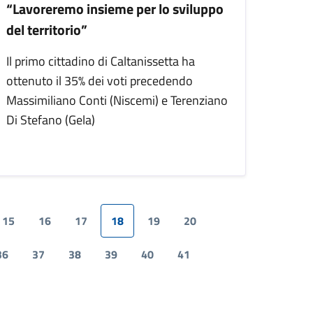
“Lavoreremo insieme per lo sviluppo
del territorio”
Il primo cittadino di Caltanissetta ha
ottenuto il 35% dei voti precedendo
Massimiliano Conti (Niscemi) e Terenziano
Di Stefano (Gela)
15
16
17
18
19
20
36
37
38
39
40
41