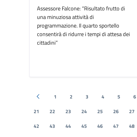
Assessore Falcone: “Risultato frutto di
una minuziosa attività di
programmazione. Il quarto sportello
consentirà di ridurre i tempi di attesa dei
cittadini”
1
2
3
4
5
6
Pagina precedente
21
22
23
24
25
26
27
42
43
44
45
46
47
48