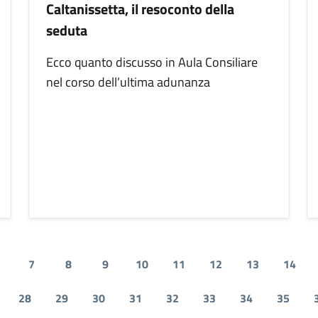
Caltanissetta, il resoconto della
seduta
Ecco quanto discusso in Aula Consiliare
nel corso dell’ultima adunanza
7
8
9
10
11
12
13
14
28
29
30
31
32
33
34
35