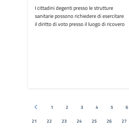
I cittadini degenti presso le strutture
sanitarie possono richiedere di esercitare
il diritto di voto presso il luogo di ricovero
1
2
3
4
5
6
Pagina precedente
21
22
23
24
25
26
27