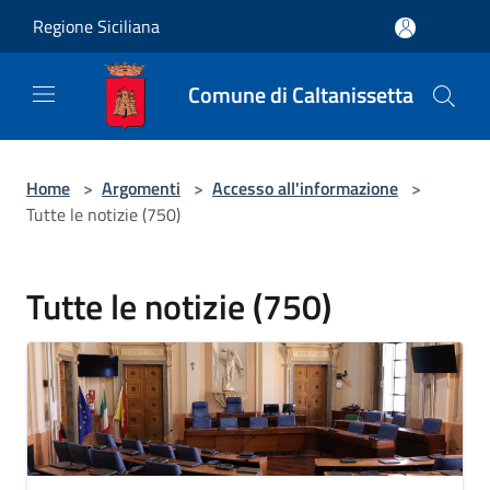
Salta al contenuto principale
Regione Siciliana
Comune di Caltanissetta
Home
>
Argomenti
>
Accesso all'informazione
>
Tutte le notizie (750)
Tutte le notizie (750)