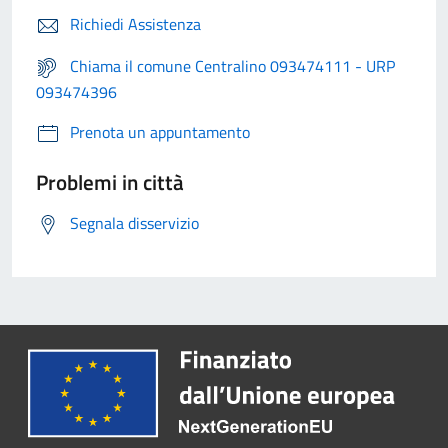
Richiedi Assistenza
Chiama il comune Centralino 093474111 - URP
093474396
Prenota un appuntamento
Problemi in città
Segnala disservizio