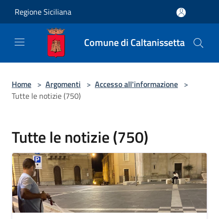
Salta al contenuto principale
Regione Siciliana
Comune di Caltanissetta
Home
>
Argomenti
>
Accesso all'informazione
>
Tutte le notizie (750)
Tutte le notizie (750)