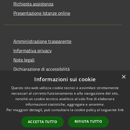
Richiesta assistenza
Presentazione Istanze online
Amministrazione trasparente
Informativa privacy
Note legali
Dichiarazione di accessibilità
×
Informazioni sui cookie
Questo sito web utilizza cookie tecnici e assimilati strettamente
necessari al corretto funzionamento e alla navigazione del sito,
RSS
Copyright © 2026 • Comune di
nonché un cookie tecnico analitico al solo fine di elaborare
Accessibilità
informazioni statistiche, aggregate e anonime.
Caltanissetta • Powered by
Per maggiori dettagli, può consultare la cookie policy al seguente
link
Privacy
Municipium
Accesso
•
Cookie
redazione
RIFIUTA TUTTO
ACCETTA TUTTO
Mappa del sito