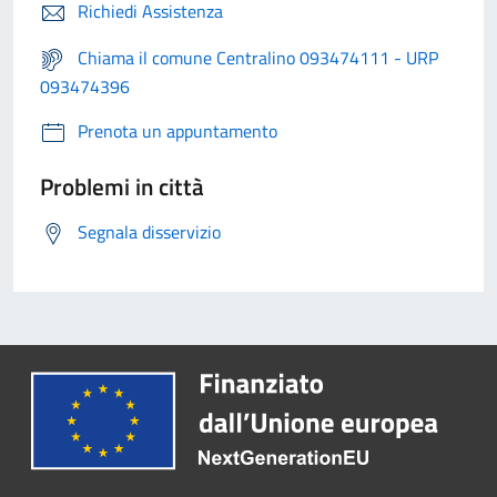
Richiedi Assistenza
Chiama il comune Centralino 093474111 - URP
093474396
Prenota un appuntamento
Problemi in città
Segnala disservizio