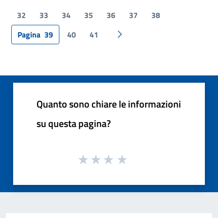
32
33
34
35
36
37
38
Pagina
39
40
41
Pagina successiva
Quanto sono chiare le informazioni
su questa pagina?