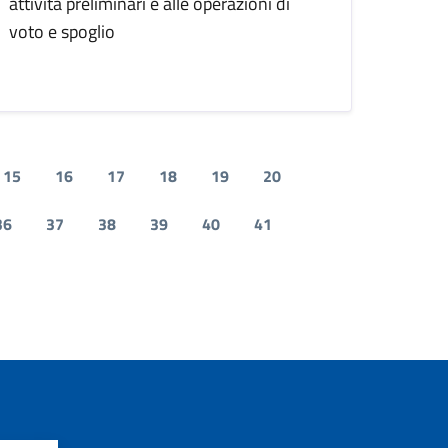
attività preliminari e alle operazioni di
voto e spoglio
15
16
17
18
19
20
36
37
38
39
40
41