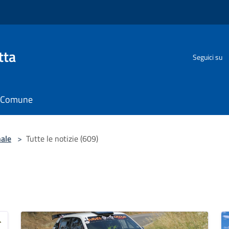
tta
Seguici su
il Comune
nale
>
Tutte le notizie (609)