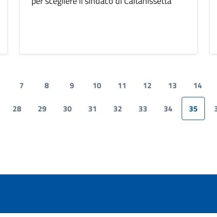
per scegliere il sindaco di Caltanissetta
7
8
9
10
11
12
13
14
28
29
30
31
32
33
34
35