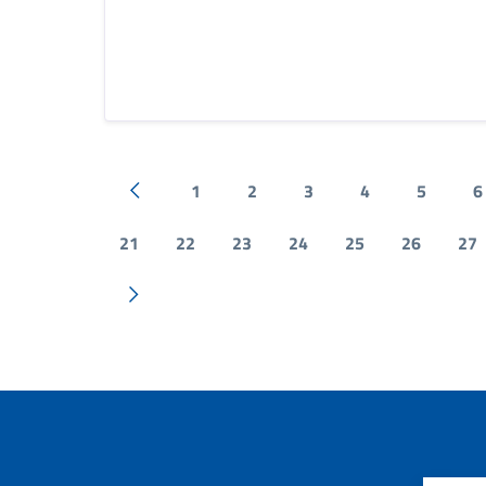
1
2
3
4
5
6
Pagina precedente
21
22
23
24
25
26
27
Pagina successiva