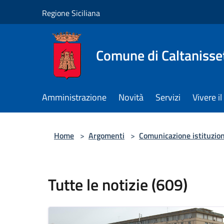
Salta al contenuto principale
Regione Siciliana
Comune di Caltanisse
Amministrazione
Novità
Servizi
Vivere 
Home
>
Argomenti
>
Comunicazione istituzio
Tutte le notizie (609)