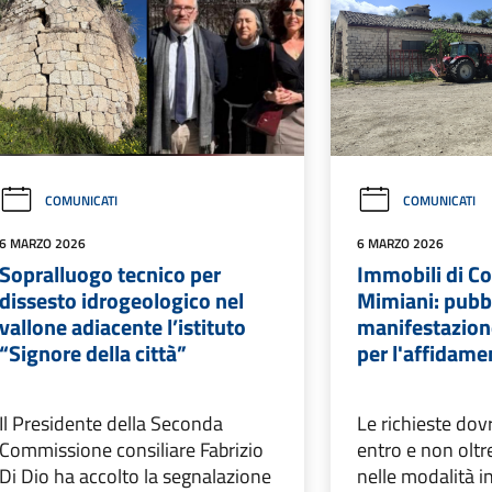
COMUNICATI
COMUNICATI
6 MARZO 2026
6 MARZO 2026
Sopralluogo tecnico per
Immobili di C
dissesto idrogeologico nel
Mimiani: pubbl
vallone adiacente l’istituto
manifestazione
“Signore della città”
per l'affidame
Il Presidente della Seconda
Le richieste do
Commissione consiliare Fabrizio
entro e non oltre
Di Dio ha accolto la segnalazione
nelle modalità i