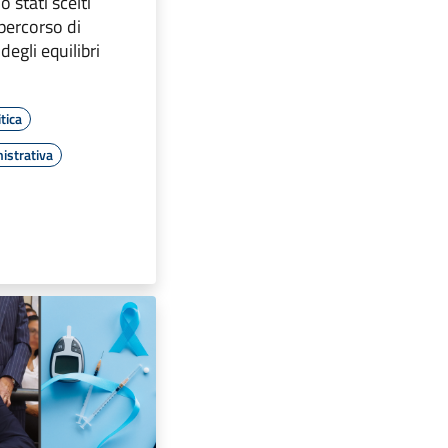
o stati scelti
 percorso di
egli equilibri
tica
istrativa