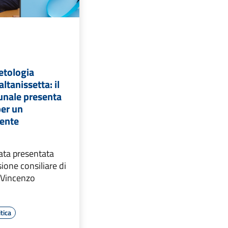
etologia
altanissetta: il
unale presenta
er un
gente
ata presentata
ione consiliare di
e Vincenzo
tica