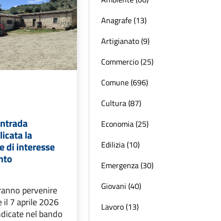
Anagrafe (13)
Artigianato (9)
Commercio (25)
Comune (696)
Cultura (87)
ontrada
Economia (25)
icata la
Edilizia (10)
 di interesse
nto
Emergenza (30)
Giovani (40)
vranno pervenire
 il 7 aprile 2026
Lavoro (13)
ndicate nel bando