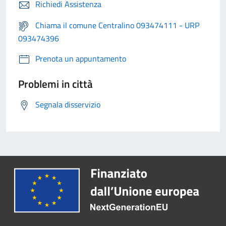
Richiedi Assistenza
Chiama il comune Centralino 093474111 - URP
093474396
Prenota un appuntamento
Problemi in città
Segnala disservizio