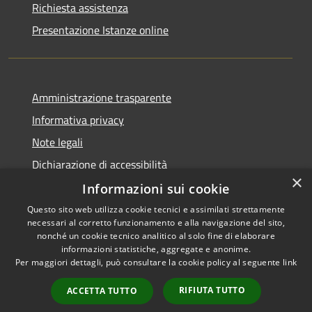
Richiesta assistenza
Presentazione Istanze online
Amministrazione trasparente
Informativa privacy
Note legali
Dichiarazione di accessibilità
×
Informazioni sui cookie
Questo sito web utilizza cookie tecnici e assimilati strettamente
necessari al corretto funzionamento e alla navigazione del sito,
RSS
Copyright © 2026 • Comune di
nonché un cookie tecnico analitico al solo fine di elaborare
Accessibilità
informazioni statistiche, aggregate e anonime.
Caltanissetta • Powered by
Per maggiori dettagli, può consultare la cookie policy al seguente
link
Privacy
Municipium
Accesso
•
Cookie
redazione
RIFIUTA TUTTO
ACCETTA TUTTO
Mappa del sito