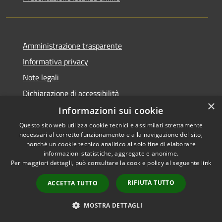
Amministrazione trasparente
Informativa privacy
Note legali
Dichiarazione di accessibilità
×
Informazioni sui cookie
Questo sito web utilizza cookie tecnici e assimilati strettamente
necessari al corretto funzionamento e alla navigazione del sito,
RSS
Copyright © 2026 • Comune di
nonché un cookie tecnico analitico al solo fine di elaborare
Accessibilità
informazioni statistiche, aggregate e anonime.
Caltanissetta • Powered by
Per maggiori dettagli, può consultare la cookie policy al seguente
link
Privacy
Municipium
Accesso
•
Cookie
redazione
RIFIUTA TUTTO
ACCETTA TUTTO
Mappa del sito
Area riservata dipendenti
MOSTRA DETTAGLI