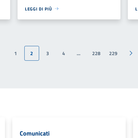
LEGGI DI PIÙ
L
1
2
3
4
...
228
229
Pagina precedente
Pag
Comunicati