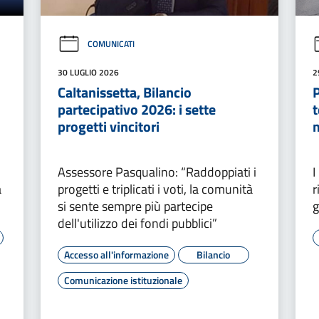
COMUNICATI
30 LUGLIO 2026
2
Caltanissetta, Bilancio
P
partecipativo 2026: i sette
t
progetti vincitori
Assessore Pasqualino: “Raddoppiati i
I
a
progetti e triplicati i voti, la comunità
r
si sente sempre più partecipe
g
dell'utilizzo dei fondi pubblici”
Accesso all'informazione
Bilancio
Comunicazione istituzionale