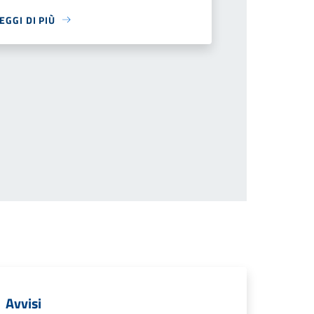
EGGI DI PIÙ
ina successiva
Avvisi