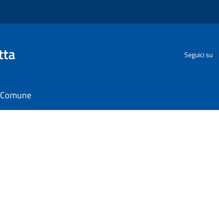
tta
Seguici su
il Comune