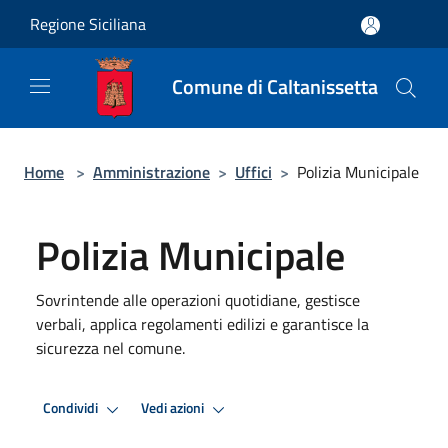
Salta al contenuto principale
Regione Siciliana
Comune di Caltanissetta
Home
>
Amministrazione
>
Uffici
>
Polizia Municipale
Polizia Municipale
Sovrintende alle operazioni quotidiane, gestisce
verbali, applica regolamenti edilizi e garantisce la
sicurezza nel comune.
Condividi
Vedi azioni