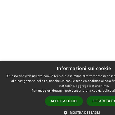
Informazioni sui cookie
Questo sito web utilizza cookie tecnici e assimilati strettamente necess
alla navigazione del sito, nonché un cookie tecnico analitico al solo f
statistiche, aggregate e anonime.
Per maggiori dettagli, può consultare la cookie policy 
RIFIUTA TUTT
ACCETTA TUTTO
MOSTRA DETTAGLI