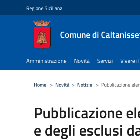
Salta al contenuto principale
Regione Siciliana
Comune di Caltanisse
Amministrazione
Novità
Servizi
Vivere 
Home
>
Novità
>
Notizie
>
Pubblicazione elen
Pubblicazione e
e degli esclusi 