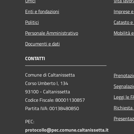
Uffici
Vita lavor
Enti e fondazioni
Imprese 
Politici
Catasto e
Personale Amministrativo
Mobilità e
Documenti e dati
CONTATTI
Comune di Caltanissetta
Prenotaz
Corso Umberto I, 134
Segnalazi
93100 - Caltanissetta
Leggi le 
Codice Fiscale: 80001130857
Richiesta
Partita IVA: 00138480850
Presentaz
PEC:
protocollo@pec.comune.caltanissetta.it