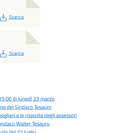
PDF
Scarica
PDF
Scarica
 15:00 di lunedì 23 marzo
ione del Sindaco Tesauro
glieri e le risposte degli assessori
Sindaco Walter Tesauro
uta del 21 luglio