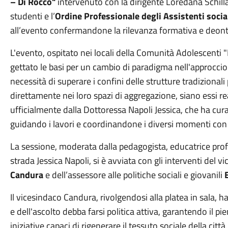
– Di Rocco"
intervenuto con la dirigente Loredana Schill
studenti e l’
Ordine Professionale degli Assistenti socia
all’evento confermandone la rilevanza formativa e deont
L'evento, ospitato nei locali della Comunità Adolescenti 
gettato le basi per un cambio di paradigma nell'approccio 
necessità di superare i confini delle strutture tradizionali
direttamente nei loro spazi di aggregazione, siano essi real
ufficialmente dalla Dottoressa Napoli Jessica, che ha cur
guidando i lavori e coordinandone i diversi momenti con 
La sessione, moderata dalla pedagogista, educatrice pro
strada Jessica Napoli, si è avviata con gli interventi del 
Candura
e dell’assessore alle politiche sociali e giovanili
E
Il vicesindaco Candura, rivolgendosi alla platea in sala, h
e dell'ascolto debba farsi politica attiva, garantendo il p
iniziative capaci di rigenerare il tessuto sociale della città.