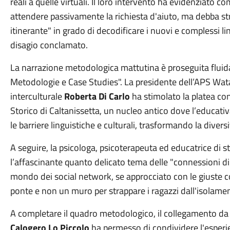
reali a quelle virtuali. Il loro intervento ha evidenziato 
attendere passivamente la richiesta d'aiuto, ma debba s
itinerante" in grado di decodificare i nuovi e complessi li
disagio conclamato.
La narrazione metodologica mattutina è proseguita fluid
Metodologie e Case Studies". La presidente dell’APS Wata
interculturale
Roberta Di Carlo
ha stimolato la platea co
Storico di Caltanissetta, un nucleo antico dove l’educati
le barriere linguistiche e culturali, trasformando la divers
A seguire, la psicologa, psicoterapeuta ed educatrice di 
l’affascinante quanto delicato tema delle "connessioni dig
mondo dei social network, se approcciato con le giuste
ponte e non un muro per strappare i ragazzi dall'isolame
A completare il quadro metodologico, il collegamento da
Calogero Lo Piccolo
ha permesso di condividere l'esperien