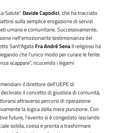
"La Salute"
Davide Capodici
, che ha tracciato
ttirsi sulla semplice erogazione di servizi
i reti umane e comunitarie. Successivamente,
ssione nell'emozionante testimonianza del
etto Sant'Agata
Fra André Sena
Il religioso ha
spiegando che l'unico modo per curare le ferite
senza scappare", ricucendo i legami
meridiani il direttore dell'UEPE di
eclinato il concetto di giustizia di comunità,
rarsi attraverso percorsi di riparazione
itivamente la logica della mera punizione. Con
ettive future, l'evento si è congedato lasciando
ciale solida, coesa e pronta a trasformare