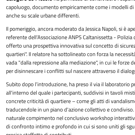
capoluogo, documento empiricamente come i modelli di edu
anche su scale urbane differenti.
Il pomeriggio, ancora moderato da Jessica Napoli, si è ap
referente dell’Associazione ANPS Caltanissetta - Polizia 
offerto una prospettiva innovativa sul concetto di sicure
quartieri". Il relatore ha sottolineato con forza la necessi
vada "dalla repressione alla mediazione", in cui le forze de
per disinnescare i conflitti sul nascere attraverso il dialogo
Subito dopo l’introduzione, ha preso il via il laboratorio 
all'interno del quale i partecipanti, suddivisi in tavoli mi
concrete criticità di quartiere – come gli atti di vandalism
traducendole in un piano d'azione collettivo e condiviso. 
naturale compimento nel conclusivo workshop interattivo 
di confronto intimo e profondo in cui si sono uniti gli sgu
precisa staffetta di contributi.