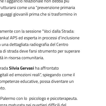
come l’aggancio relazionale non debba più
trutturarsi come una "prevenzione primaria
nguaggi giovanili prima che si trasformino in
amente con la sessione "Voci dalla Strada:
nka! APS ed esperta in processi d’inclusione
n una dettagliata radiografia del Centro
va di strada deve farsi strumento per superare
ità in risorsa comunitaria.
strada
Silvia Gervasi
ha affrontato
itali ed emozioni reali", spiegando come il
 competenze educative, possa diventare un
nto.
 Palermo con lo psicologo e psicoterapeuta.
za maturata nei quartieri difficili del