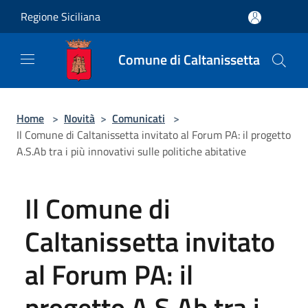
Salta al contenuto principale
Regione Siciliana
Comune di Caltanissetta
Home
>
Novità
>
Comunicati
>
Il Comune di Caltanissetta invitato al Forum PA: il progetto
A.S.Ab tra i più innovativi sulle politiche abitative
Il Comune di
Caltanissetta invitato
al Forum PA: il
progetto A.S.Ab tra i