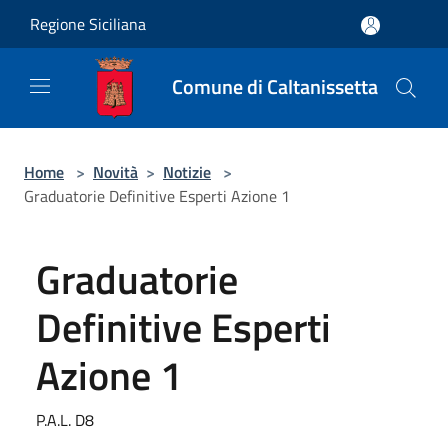
Salta al contenuto principale
Regione Siciliana
Comune di Caltanissetta
Home
>
Novità
>
Notizie
>
Graduatorie Definitive Esperti Azione 1
Graduatorie
Definitive Esperti
Azione 1
P.A.L. D8