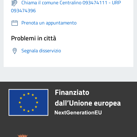
Chiama il comune Centralino 093474111 - URP
093474396
Prenota un appuntamento
Problemi in città
Segnala disservizio