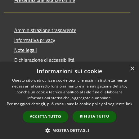
Presentazione Istanze online
Amministrazione trasparente
Informativa privacy
Note legali
Dichiarazione di accessibilità
×
Informazioni sui cookie
Questo sito web utilizza cookie tecnici e assimilati strettamente
necessari al corretto funzionamento e alla navigazione del sito,
RSS
Copyright © 2026 • Comune di
nonché un cookie tecnico analitico al solo fine di elaborare
Accessibilità
informazioni statistiche, aggregate e anonime.
Caltanissetta • Powered by
Per maggiori dettagli, può consultare la cookie policy al seguente
link
Privacy
Municipium
Accesso
•
Cookie
redazione
RIFIUTA TUTTO
ACCETTA TUTTO
Mappa del sito
Area riservata dipendenti
MOSTRA DETTAGLI