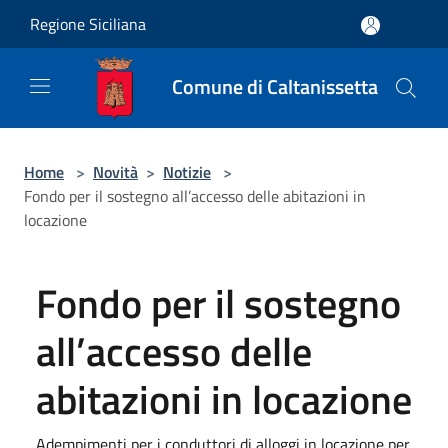
Salta al contenuto principale
Regione Siciliana
Comune di Caltanissetta
Home
>
Novità
>
Notizie
>
Fondo per il sostegno all’accesso delle abitazioni in
locazione
Fondo per il sostegno
all’accesso delle
abitazioni in locazione
Adempimenti per i conduttori di alloggi in locazione per