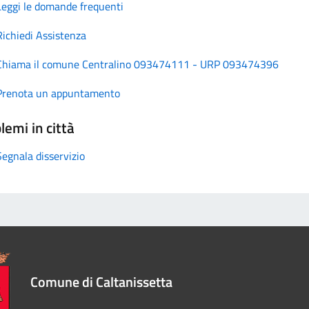
Leggi le domande frequenti
Richiedi Assistenza
Chiama il comune Centralino 093474111 - URP 093474396
Prenota un appuntamento
lemi in città
Segnala disservizio
Comune di Caltanissetta