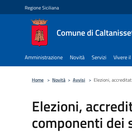
Salta al contenuto principale
Regione Siciliana
Comune di Caltanisse
Amministrazione
Novità
Servizi
Vivere 
Home
>
Novità
>
Avvisi
>
Elezioni, accredita
Elezioni, accredi
componenti dei s