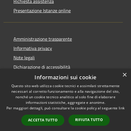
Richiesta assistenza
Presentazione Istanze online
Amministrazione trasparente
Informativa privacy
Note legali
Dichiarazione di accessibilità
×
Informazioni sui cookie
Questo sito web utilizza cookie tecnici e assimilati strettamente
necessari al corretto funzionamento e alla navigazione del sito,
RSS
Copyright © 2026 • Comune di
nonché un cookie tecnico analitico al solo fine di elaborare
Accessibilità
informazioni statistiche, aggregate e anonime.
Caltanissetta • Powered by
Per maggiori dettagli, può consultare la cookie policy al seguente
link
Privacy
Municipium
Accesso
•
Cookie
redazione
RIFIUTA TUTTO
ACCETTA TUTTO
Mappa del sito