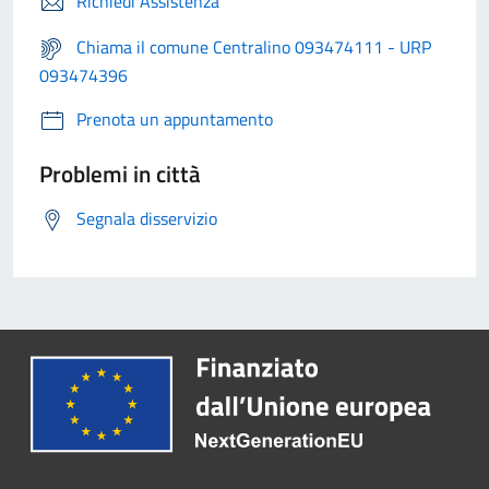
Richiedi Assistenza
Chiama il comune Centralino 093474111 - URP
093474396
Prenota un appuntamento
Problemi in città
Segnala disservizio