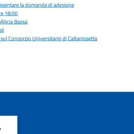
presentare la domanda di adesione
re 18:00
 Milicia Bassa
li
l Consorzio Universitario di Caltanissetta
?