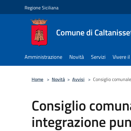
Salta al contenuto principale
Regione Siciliana
Comune di Caltanisse
Amministrazione
Novità
Servizi
Vivere 
Home
>
Novità
>
Avvisi
>
Consiglio comunale 
Consiglio comuna
integrazione punt