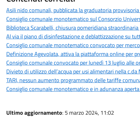
Asili nido comunali, pubblicata la graduatoria provvisor
Consiglio comunale monotematico sul Consorzio Universit
Biblioteca Scarabelli, chiusura pomeridiana straordinaria 
Al via il piano di disinfestazione e deblattizzazione su tut
Consiglio comunale monotematico convocato per mercoled
Definizione Agevolata, attiva la piattaforma online per 
Consiglio comunale convocato per lunedì 13 luglio alle o
Divieto di utilizzo dell’acqua per usi alimentari nella c.da
TARI, nessun aumento programmato delle tariffe comuna
Consiglio comunale monotematico e in adunanza aperta su
Ultimo aggiornamento
: 5 marzo 2024, 11:02