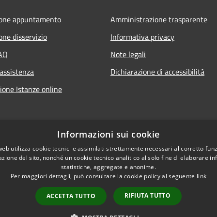
ione appuntamento
Amministrazione trasparente
one disservizio
Informativa privacy
FAQ
Note legali
 assistenza
Dichiarazione di accessibilità
ione Istanze online
Informazioni sui cookie
web utilizza cookie tecnici e assimilati strettamente necessari al corretto fu
azione del sito, nonché un cookie tecnico analitico al solo fine di elaborare i
statistiche, aggregate e anonime.
Per maggiori dettagli, può consultare la cookie policy al seguente
link
RIFIUTA TUTTO
ACCETTA TUTTO
l sito
Copyright © 2026 • Com