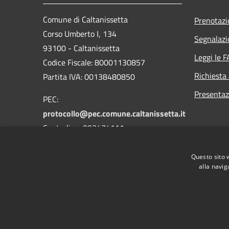
Comune di Caltanissetta
Prenotaz
Corso Umberto I, 134
Segnalazi
93100 - Caltanissetta
Leggi le 
Codice Fiscale: 80001130857
Richiesta
Partita IVA: 00138480850
Presentaz
PEC:
protocollo@pec.comune.caltanissetta.it
Centralino: 093474111
Questo sito 
alla navig
RSS
Accessibilità
Privacy
Cookie
Mappa de
Area riservata dipendenti