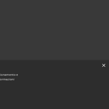
×
nzionamento e
nformazioni
Municipium
Accesso
une di Caltanissetta • Powered by
•
redazione