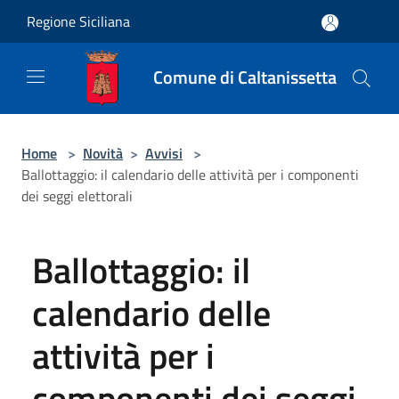
Salta al contenuto principale
Regione Siciliana
Comune di Caltanissetta
Home
>
Novità
>
Avvisi
>
Ballottaggio: il calendario delle attività per i componenti
dei seggi elettorali
Ballottaggio: il
calendario delle
attività per i
componenti dei seggi