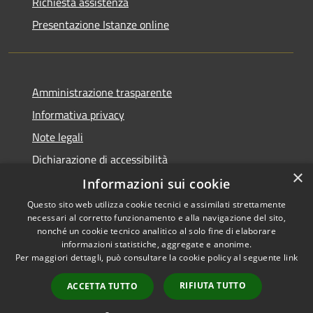
Richiesta assistenza
Presentazione Istanze online
Amministrazione trasparente
Informativa privacy
Note legali
Dichiarazione di accessibilità
×
Informazioni sui cookie
Questo sito web utilizza cookie tecnici e assimilati strettamente
necessari al corretto funzionamento e alla navigazione del sito,
RSS
Copyright © 2026 • Comune di
nonché un cookie tecnico analitico al solo fine di elaborare
Accessibilità
informazioni statistiche, aggregate e anonime.
Caltanissetta • Powered by
Per maggiori dettagli, può consultare la cookie policy al seguente
link
Privacy
Municipium
Accesso
•
Cookie
redazione
RIFIUTA TUTTO
ACCETTA TUTTO
Mappa del sito