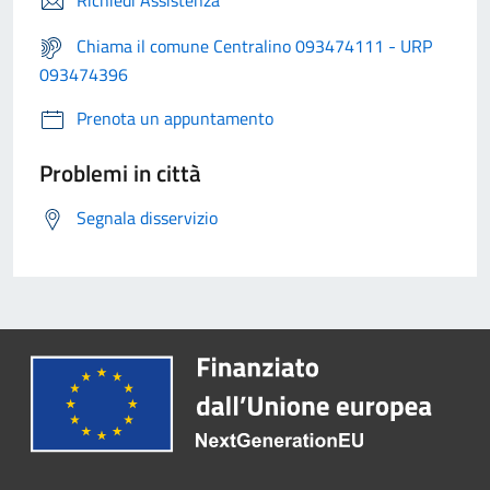
Richiedi Assistenza
Chiama il comune Centralino 093474111 - URP
093474396
Prenota un appuntamento
Problemi in città
Segnala disservizio