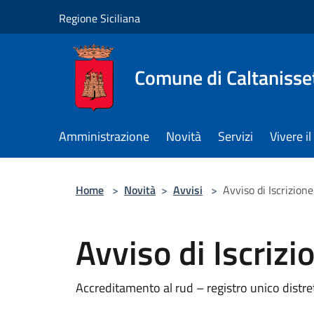
Salta al contenuto principale
Regione Siciliana
Comune di Caltanisse
Amministrazione
Novità
Servizi
Vivere 
Home
>
Novità
>
Avvisi
>
Avviso di Iscrizion
Avviso di Iscriz
Accreditamento al rud – registro unico distre