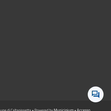
Municipium
Accesso
une di Caltanissetta • Powered by
•