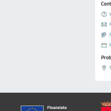
Cont
Prob