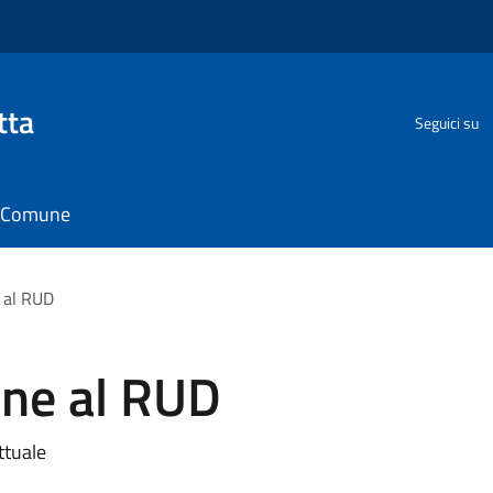
tta
Seguici su
il Comune
e al RUD
ione al RUD
ttuale