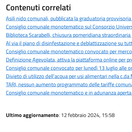
Contenuti correlati
Asili nido comunali, pubblicata la graduatoria provvisor
Consiglio comunale monotematico sul Consorzio Universit
Biblioteca Scarabelli, chiusura pomeridiana straordinaria 
Al via il piano di disinfestazione e deblattizzazione su tut
Consiglio comunale monotematico convocato per mercoled
Definizione Agevolata, attiva la piattaforma online per 
Consiglio comunale convocato per lunedì 13 luglio alle o
Divieto di utilizzo dell’acqua per usi alimentari nella c.da
TARI, nessun aumento programmato delle tariffe comuna
Consiglio comunale monotematico e in adunanza aperta su
Ultimo aggiornamento
: 12 febbraio 2024, 15:58