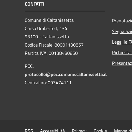
CONTATTI
Comune di Caltanissetta
Prenotaz
Corso Umberto I, 134
Segnalazi
93100 - Caltanissetta
Leggi le 
Codice Fiscale: 80001130857
Richiesta
Partita IVA: 00138480850
Presentaz
PEC:
protocollo@pec.comune.caltanissetta.it
Centralino: 093474111
RSS
Accessibilità
Privacy
Cookie
Mappa de