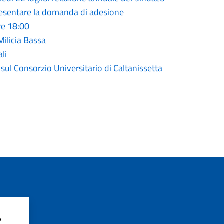
presentare la domanda di adesione
re 18:00
 Milicia Bassa
li
l Consorzio Universitario di Caltanissetta
?