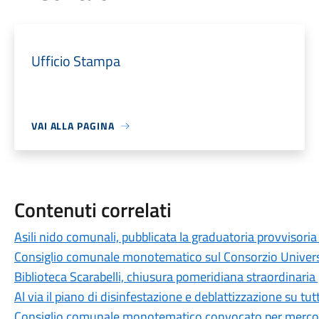
Ufficio Stampa
VAI ALLA PAGINA
Contenuti correlati
Asili nido comunali, pubblicata la graduatoria provvisor
Consiglio comunale monotematico sul Consorzio Universit
Biblioteca Scarabelli, chiusura pomeridiana straordinaria 
Al via il piano di disinfestazione e deblattizzazione su tut
Consiglio comunale monotematico convocato per mercoled