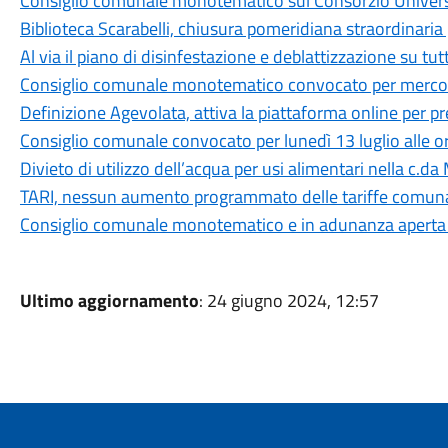
Consiglio comunale monotematico sul Consorzio Universit
Biblioteca Scarabelli, chiusura pomeridiana straordinaria 
Al via il piano di disinfestazione e deblattizzazione su tut
Consiglio comunale monotematico convocato per mercoled
Definizione Agevolata, attiva la piattaforma online per 
Consiglio comunale convocato per lunedì 13 luglio alle o
Divieto di utilizzo dell’acqua per usi alimentari nella c.da
TARI, nessun aumento programmato delle tariffe comuna
Consiglio comunale monotematico e in adunanza aperta su
Ultimo aggiornamento
: 24 giugno 2024, 12:57