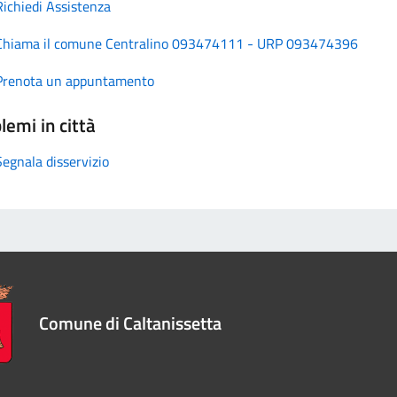
Richiedi Assistenza
Chiama il comune Centralino 093474111 - URP 093474396
Prenota un appuntamento
lemi in città
Segnala disservizio
Comune di Caltanissetta