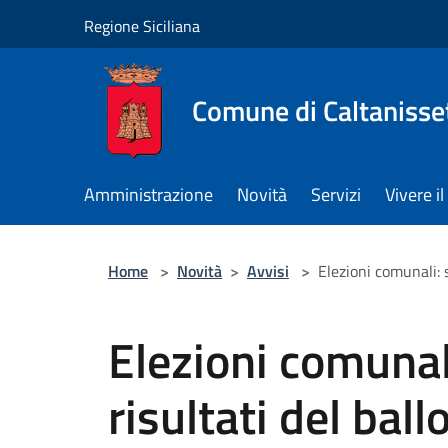
Salta al contenuto principale
Regione Siciliana
Comune di Caltanisse
Amministrazione
Novità
Servizi
Vivere 
Home
>
Novità
>
Avvisi
>
Elezioni comunali: s
Elezioni comunali
risultati del ball