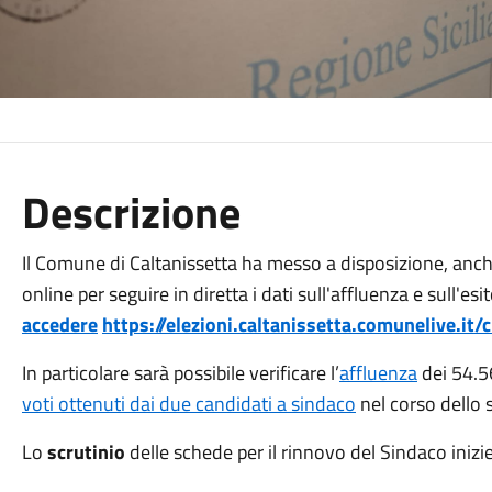
Descrizione
Il Comune di Caltanissetta ha messo a disposizione, anche
online per seguire in diretta i dati sull'affluenza e sull'esi
accedere
https://elezioni.caltanissetta.comunelive.i
In particolare sarà possibile verificare l’
affluenza
dei 54.56
voti ottenuti dai due candidati a sindaco
nel corso dello s
Lo
scrutinio
delle schede per il rinnovo del Sindaco inizi