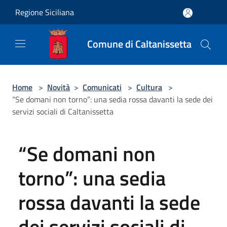
Salta al contenuto principale
Regione Siciliana
Comune di Caltanissetta
Home
>
Novità
>
Comunicati
>
Cultura
>
“Se domani non torno”: una sedia rossa davanti la sede dei
servizi sociali di Caltanissetta
“Se domani non
torno”: una sedia
rossa davanti la sede
dei servizi sociali di