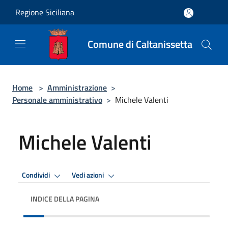
Salta al contenuto principale
Regione Siciliana
Comune di Caltanissetta
Home
>
Amministrazione
>
Personale amministrativo
>
Michele Valenti
Michele Valenti
Condividi
Vedi azioni
INDICE DELLA PAGINA