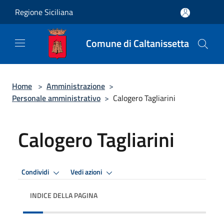
Salta al contenuto principale
Regione Siciliana
Comune di Caltanissetta
Home
>
Amministrazione
>
Personale amministrativo
>
Calogero Tagliarini
Calogero Tagliarini
Condividi
Vedi azioni
INDICE DELLA PAGINA