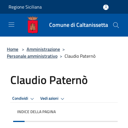
Salta al contenuto principale
Regione Siciliana
Comune di Caltanissetta
Home
>
Amministrazione
>
Personale amministrativo
>
Claudio Paternò
Claudio Paternò
Condividi
Vedi azioni
INDICE DELLA PAGINA