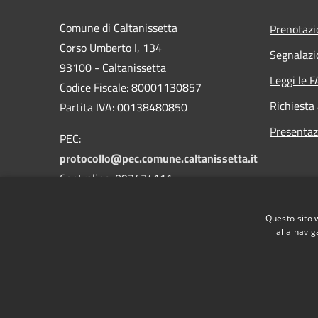
Comune di Caltanissetta
Prenotaz
Corso Umberto I, 134
Segnalazi
93100 - Caltanissetta
Leggi le 
Codice Fiscale: 80001130857
Richiesta
Partita IVA: 00138480850
Presentaz
PEC:
protocollo@pec.comune.caltanissetta.it
Centralino: 093474111
Questo sito 
alla navig
RSS
Accessibilità
Privacy
Cookie
Mappa de
Area riservata dipendenti