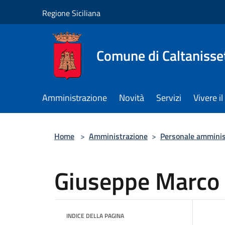
Salta al contenuto principale
Regione Siciliana
Comune di Caltanisse
Amministrazione
Novità
Servizi
Vivere 
Home
>
Amministrazione
>
Personale amminis
Giuseppe Marco
INDICE DELLA PAGINA