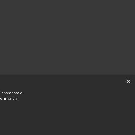
×
nzionamento e
nformazioni
Municipium
Accesso
une di Caltanissetta • Powered by
•
redazione