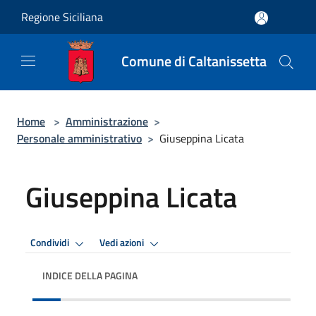
Salta al contenuto principale
Regione Siciliana
Comune di Caltanissetta
Home
>
Amministrazione
>
Personale amministrativo
>
Giuseppina Licata
Giuseppina Licata
Condividi
Vedi azioni
INDICE DELLA PAGINA