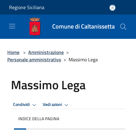
Salta al contenuto principale
Regione Siciliana
Comune di Caltanissetta
Home
>
Amministrazione
>
Personale amministrativo
>
Massimo Lega
Massimo Lega
Condividi
Vedi azioni
INDICE DELLA PAGINA