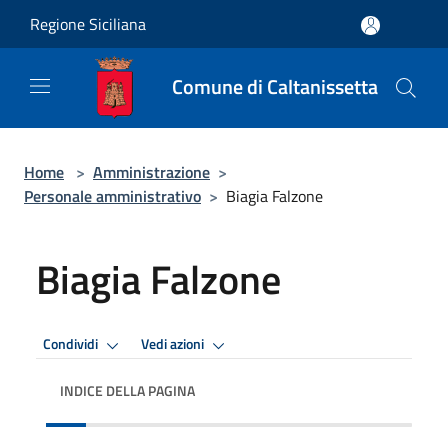
Salta al contenuto principale
Regione Siciliana
Comune di Caltanissetta
Home
>
Amministrazione
>
Personale amministrativo
>
Biagia Falzone
Biagia Falzone
Condividi
Vedi azioni
INDICE DELLA PAGINA