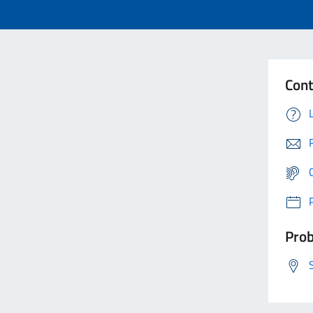
Cont
Prob