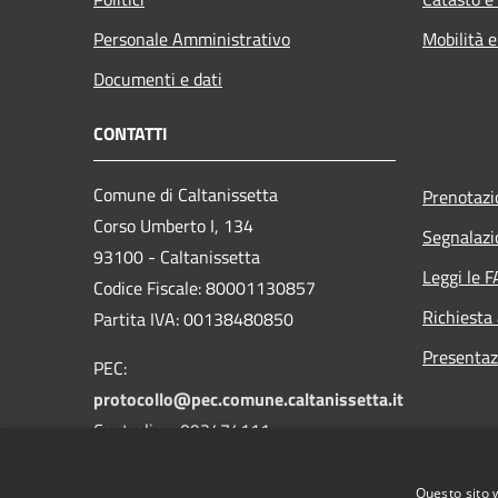
Personale Amministrativo
Mobilità e
Documenti e dati
CONTATTI
Comune di Caltanissetta
Prenotaz
Corso Umberto I, 134
Segnalazi
93100 - Caltanissetta
Leggi le 
Codice Fiscale: 80001130857
Richiesta
Partita IVA: 00138480850
Presentaz
PEC:
protocollo@pec.comune.caltanissetta.it
Centralino: 093474111
Questo sito 