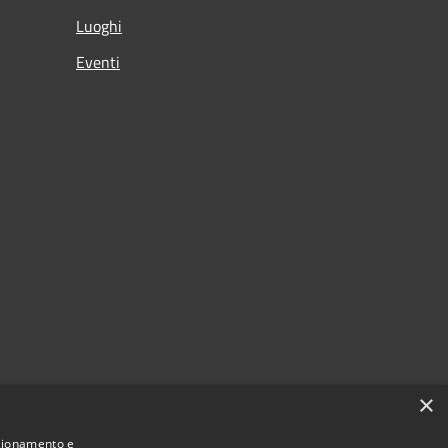
Luoghi
Eventi
×
nzionamento e