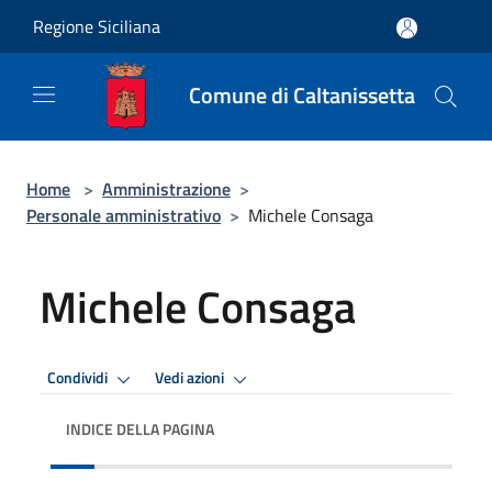
Salta al contenuto principale
Regione Siciliana
Comune di Caltanissetta
Home
>
Amministrazione
>
Personale amministrativo
>
Michele Consaga
Michele Consaga
Condividi
Vedi azioni
INDICE DELLA PAGINA