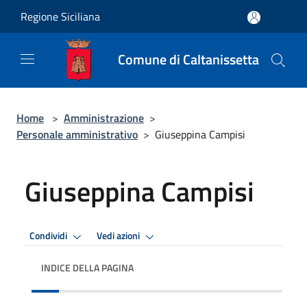
Salta al contenuto principale
Regione Siciliana
Comune di Caltanissetta
Home
>
Amministrazione
>
Personale amministrativo
>
Giuseppina Campisi
Giuseppina Campisi
Condividi
Vedi azioni
INDICE DELLA PAGINA