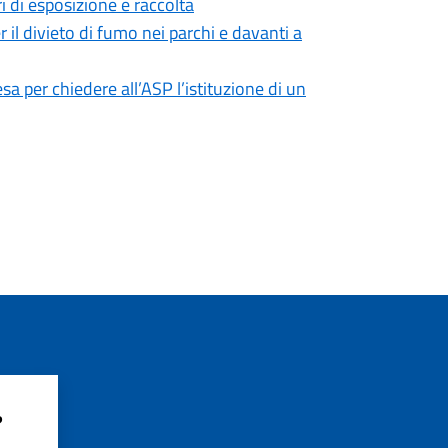
ri di esposizione e raccolta
 il divieto di fumo nei parchi e davanti a
sa per chiedere all’ASP l’istituzione di un
?