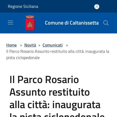
Salta al contenuto principale
Regione Siciliana
Comune di Caltanissetta
Home
>
Novità
>
Comunicati
>
Il Parco Rosario Assunto restituito alla città: inaugurata la
pista ciclopedonale
Il Parco Rosario
Assunto restituito
alla città: inaugurata
la pista ciclopedonale