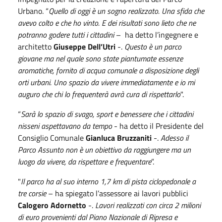
Urbano. “
Quello di oggi è un sogno realizzato. Una sfida che
avevo colto e che ho vinto. E dei risultati sono lieto che ne
potranno godere tutti i cittadini
– ha detto l’ingegnere e
architetto
Giuseppe Dell’Utri
-.
Questo è un parco
giovane ma nel quale sono state piantumate essenze
aromatiche, fornito di acqua comunale a disposizione degli
orti urbani. Uno spazio da vivere immediatamente e io mi
auguro che chi lo frequenterà avrà cura di rispettarlo
".
“
Sarà lo spazio di svago, sport e benessere che i cittadini
nisseni aspettavano da tempo
- ha detto il Presidente del
Consiglio Comunale
Gianluca Bruzzaniti
-.
Adesso il
Parco Assunto non è un obiettivo da raggiungere ma un
luogo da vivere, da rispettare e frequentare
”.
"
Il parco ha al suo interno 1,7 km di pista ciclopedonale a
tre corsie
– ha spiegato l’assessore ai lavori pubblici
Calogero Adornetto
-.
Lavori realizzati con circa 2 milioni
di euro provenienti dal Piano Nazionale di Ripresa e