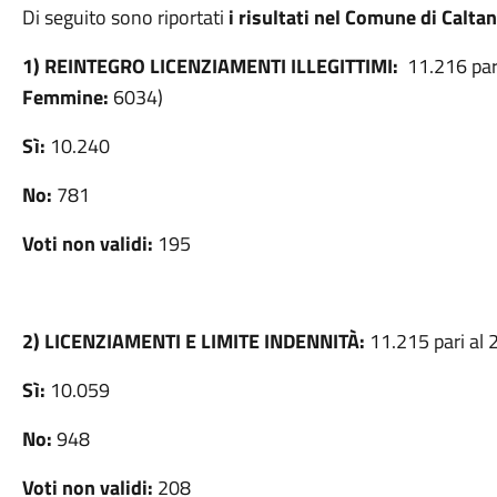
Di seguito sono riportati
i risultati nel Comune di Calta
1) REINTEGRO LICENZIAMENTI ILLEGITTIMI:
11.216 par
Femmine:
6034)
Sì:
10.240
No:
781
Voti non validi:
195
2) LICENZIAMENTI E LIMITE INDENNITÀ:
11.215 pari al 
Sì:
10.059
No:
948
Voti non validi:
208