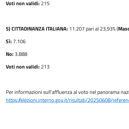
Voti non validi:
215
5) CITTADINANZA ITALIANA:
11.207 pari al 23,93% (
Masc
Sì:
7.106
No:
3.888
Voti non validi:
213
Per informazioni sull'affluenza al voto nel panorama nazi
https://elezioni.interno.gov.it/risultati/20250608/refere