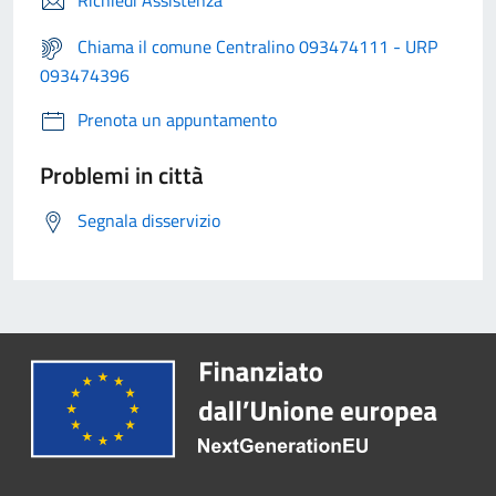
Richiedi Assistenza
Chiama il comune Centralino 093474111 - URP
093474396
Prenota un appuntamento
Problemi in città
Segnala disservizio