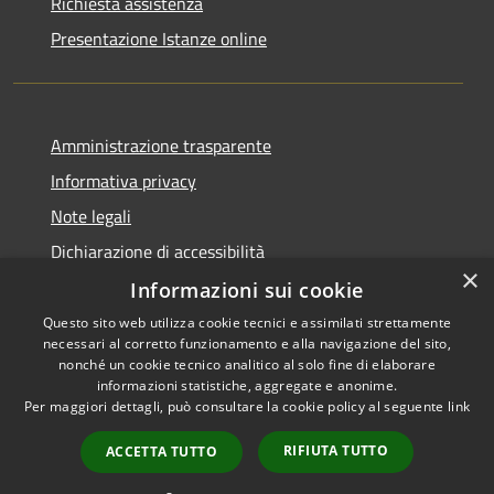
Richiesta assistenza
Presentazione Istanze online
Amministrazione trasparente
Informativa privacy
Note legali
Dichiarazione di accessibilità
×
Informazioni sui cookie
Questo sito web utilizza cookie tecnici e assimilati strettamente
necessari al corretto funzionamento e alla navigazione del sito,
RSS
Copyright © 2026 • Comune di
nonché un cookie tecnico analitico al solo fine di elaborare
Accessibilità
informazioni statistiche, aggregate e anonime.
Caltanissetta • Powered by
Per maggiori dettagli, può consultare la cookie policy al seguente
link
Privacy
Municipium
Accesso
•
Cookie
redazione
RIFIUTA TUTTO
ACCETTA TUTTO
Mappa del sito