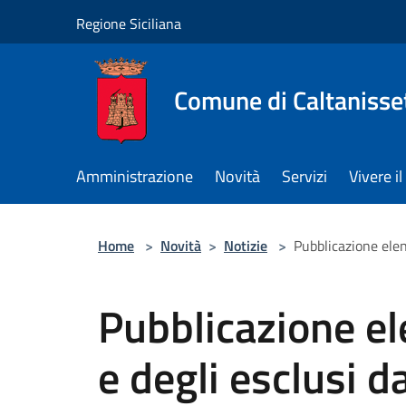
Salta al contenuto principale
Regione Siciliana
Comune di Caltanisse
Amministrazione
Novità
Servizi
Vivere 
Home
>
Novità
>
Notizie
>
Pubblicazione elen
Pubblicazione e
e degli esclusi 