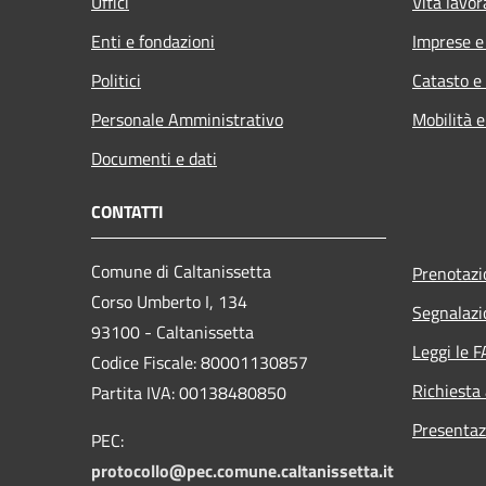
Uffici
Vita lavor
Enti e fondazioni
Imprese 
Politici
Catasto e
Personale Amministrativo
Mobilità e
Documenti e dati
CONTATTI
Comune di Caltanissetta
Prenotaz
Corso Umberto I, 134
Segnalazi
93100 - Caltanissetta
Leggi le 
Codice Fiscale: 80001130857
Richiesta
Partita IVA: 00138480850
Presentaz
PEC:
protocollo@pec.comune.caltanissetta.it