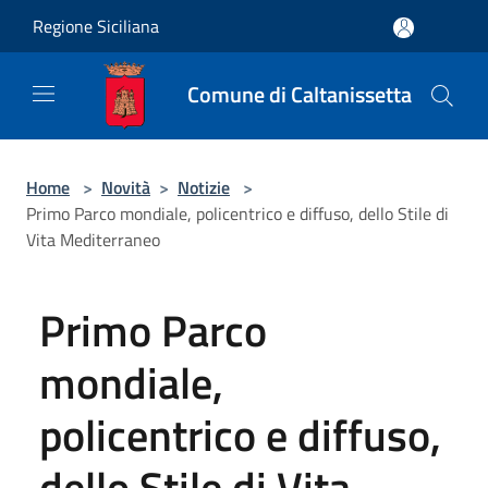
Salta al contenuto principale
Regione Siciliana
Comune di Caltanissetta
Home
>
Novità
>
Notizie
>
Primo Parco mondiale, policentrico e diffuso, dello Stile di
Vita Mediterraneo
Primo Parco
mondiale,
policentrico e diffuso,
dello Stile di Vita