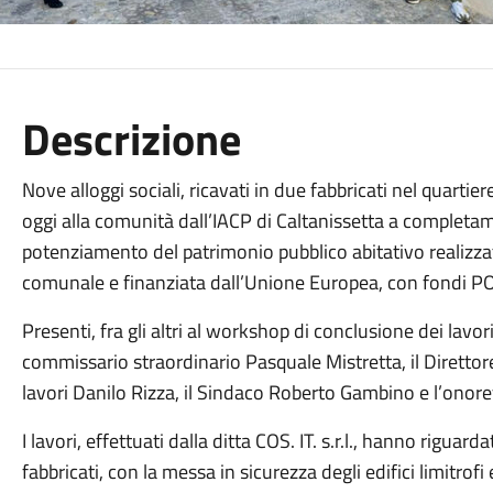
Descrizione
Nove alloggi sociali, ricavati in due fabbricati nel quarti
oggi alla comunità dall’IACP di Caltanissetta a completam
potenziamento del patrimonio pubblico abitativo realizza
comunale e finanziata dall’Unione Europea, con fondi PO
Presenti, fra gli altri al workshop di conclusione dei lavori
commissario straordinario Pasquale Mistretta, il Direttor
lavori Danilo Rizza, il Sindaco Roberto Gambino e l’onor
I lavori, effettuati dalla ditta COS. IT. s.r.l., hanno riguar
fabbricati, con la messa in sicurezza degli edifici limitrofi 